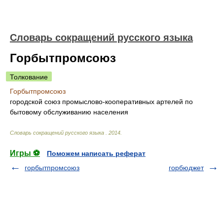
Словарь сокращений русского языка
Горбытпромсоюз
Толкование
Горбытпромсоюз
городской союз промыслово-кооперативных артелей по
бытовому обслуживанию населения
Словарь сокращений русского языка
.
2014
.
Игры ⚽
Поможем написать реферат
горбытпромсоюз
горбюджет